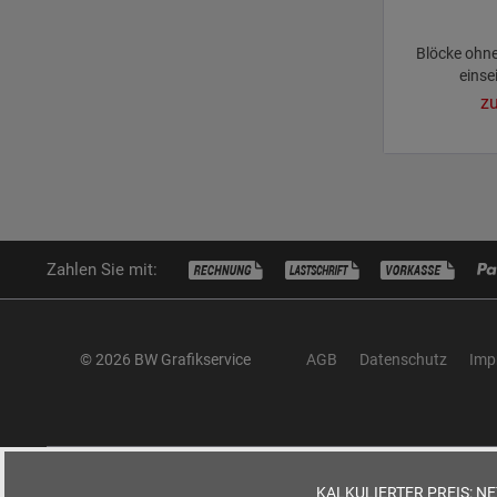
Blöcke ohne
einse
zu
Zahlen Sie mit:
© 2026 BW Grafikservice
AGB
Datenschutz
Imp
KALKULIERTER PREIS:
NE