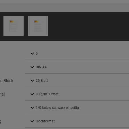
ro Block
ial
g