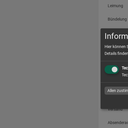
Leimung
Bündelung
Inform
Druck
Hier können 
Details finde
Datenchec
Tec
Tec
Produ
Allen zust
Produktion
Versand
Absendera