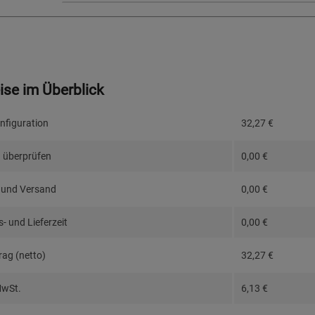
eise im Überblick
nfiguration
32,27
€
 überprüfen
0,00
€
 und Versand
0,00
€
- und Lieferzeit
0,00
€
ag (netto)
32,27
€
MwSt.
6,13
€