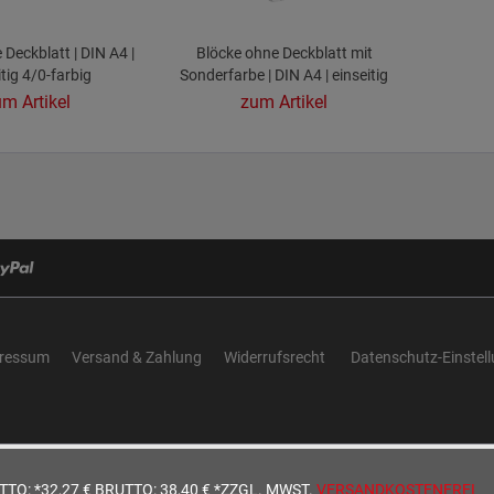
 Deckblatt | DIN A4 |
Blöcke ohne Deckblatt mit
itig 4/0-farbig
Sonderfarbe | DIN A4 | einseitig
bedruckt
m Artikel
zum Artikel
ressum
Versand & Zahlung
Widerrufsrecht
Datenschutz-Einstel
TTO: *32,27 €
BRUTTO: 38,40 €
*ZZGL. MWST.
VERSANDKOSTENFREI