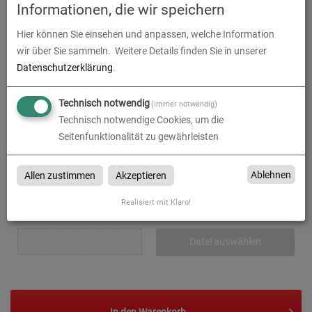
Druckdaten überprüfen
0,00
€
Informationen, die wir speichern
Produktion und Versand
0,00
€
Hier können Sie einsehen und anpassen, welche Information
wir über Sie sammeln.
Weitere Details finden Sie in unserer
Produktions- und Lieferzeit
0,00
€
Datenschutzerklärung
.
Gesamtbetrag (netto)
265,99
€
Technisch notwendig
(immer notwendig)
Technisch notwendige Cookies, um die
zzgl. 19% MwSt.
50,54
€
Seitenfunktionalität zu gewährleisten
Gesamtbetrag (brutto)
316,53
€
Ablehnen
Allen zustimmen
Akzeptieren
Realisiert mit Klaro!
Datenupload
(min. 0 / max. 10)
Datei auswählen
In den
Warenkorb