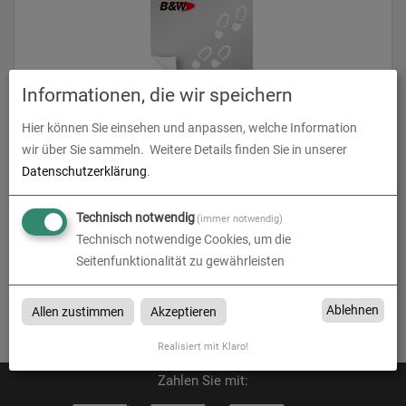
Informationen, die wir speichern
Fußbodenaufkleber
Hier können Sie einsehen und anpassen, welche Information
wir über Sie sammeln.
Weitere Details finden Sie in unserer
zum Artikel
Datenschutzerklärung
.
Technisch notwendig
(immer notwendig)
Technisch notwendige Cookies, um die
Seitenfunktionalität zu gewährleisten
Fussbodenaufkleber
Fussbodenaufkleber bei B&W Grafikservice in Hannover
Ablehnen
Allen zustimmen
Akzeptieren
Realisiert mit Klaro!
Zahlen Sie mit: