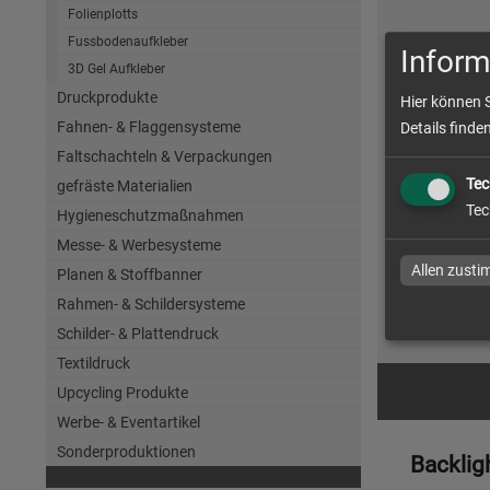
Folienplotts
Fussbodenaufkleber
Inform
3D Gel Aufkleber
Druckprodukte
Hier können 
Fahnen- & Flaggensysteme
Details finde
Faltschachteln & Verpackungen
Tec
gefräste Materialien
Backligh
Tec
Hygieneschutzmaßnahmen
Messe- & Werbesysteme
Allen zust
Planen & Stoffbanner
Rahmen- & Schildersysteme
zum Artike
Schilder- & Plattendruck
Textildruck
Upcycling Produkte
Werbe- & Eventartikel
Sonderproduktionen
Backlig