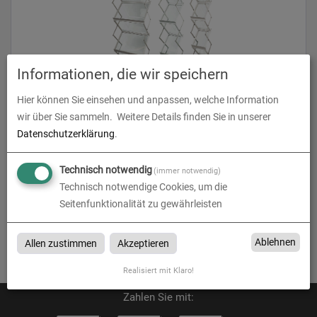
Informationen, die wir speichern
Prospektständer Zed-Up Lite
Hier können Sie einsehen und anpassen, welche Information
wir über Sie sammeln.
Weitere Details finden Sie in unserer
zum Artikel
Datenschutzerklärung
.
Technisch notwendig
(immer notwendig)
Technisch notwendige Cookies, um die
Seitenfunktionalität zu gewährleisten
Prospektständer
Prospektständer bei B&W Grafikservice in Hannover
Ablehnen
Allen zustimmen
Akzeptieren
Realisiert mit Klaro!
Zahlen Sie mit: