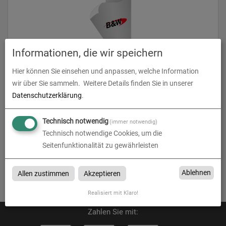
Informationen, die wir speichern
Fototapete
Hier können Sie einsehen und anpassen, welche Information
wir über Sie sammeln.
Weitere Details finden Sie in unserer
zum Artikel
Datenschutzerklärung
.
Technisch notwendig
(immer notwendig)
Technisch notwendige Cookies, um die
Seitenfunktionalität zu gewährleisten
Fototapete
Fototapete bei B&W Grafikservice in Hannover
Ablehnen
Allen zustimmen
Akzeptieren
Realisiert mit Klaro!
Zahlen Sie mit: