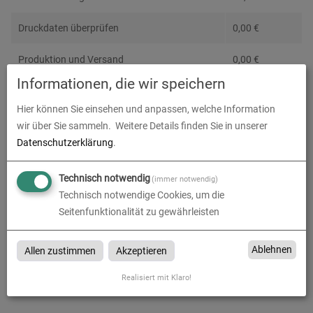
Druckdaten überprüfen
0,00
€
Produktion und Versand
0,00
€
Informationen, die wir speichern
Produktions- und Lieferzeit
0,00
€
Hier können Sie einsehen und anpassen, welche Information
Gesamtbetrag (netto)
79,20
€
wir über Sie sammeln.
Weitere Details finden Sie in unserer
Datenschutzerklärung
.
zzgl. 19% MwSt.
15,05
€
Technisch notwendig
(immer notwendig)
Gesamtbetrag (brutto)
94,25
€
Technisch notwendige Cookies, um die
Seitenfunktionalität zu gewährleisten
Datenupload
(min. 0 / max. 10)
Ablehnen
Allen zustimmen
Akzeptieren
Datei auswählen
Realisiert mit Klaro!