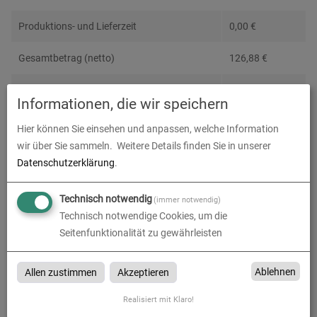
Produktions- und Lieferzeit
0,00
€
Gesamtbetrag (netto)
126,88
€
zzgl. 19% MwSt.
24,11
€
Informationen, die wir speichern
Gesamtbetrag (brutto)
150,98
€
Hier können Sie einsehen und anpassen, welche Information
wir über Sie sammeln.
Weitere Details finden Sie in unserer
Datenschutzerklärung
.
Datenupload
(min. 0 / max. 10)
Technisch notwendig
(immer notwendig)
Datei auswählen
Technisch notwendige Cookies, um die
Seitenfunktionalität zu gewährleisten
Ablehnen
Allen zustimmen
Akzeptieren
In den
Warenkorb
Realisiert mit Klaro!