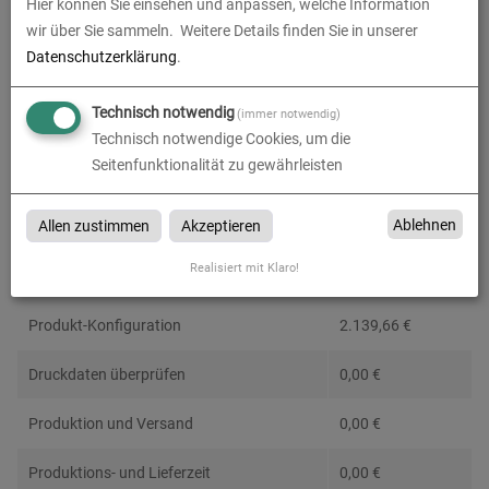
Hier können Sie einsehen und anpassen, welche Information
wir über Sie sammeln.
Weitere Details finden Sie in unserer
Datenschutzerklärung
.
Absenderadresse
Technisch notwendig
(immer notwendig)
Technisch notwendige Cookies, um die
Seitenfunktionalität zu gewährleisten
Ablehnen
Allen zustimmen
Akzeptieren
Realisiert mit Klaro!
Alle Preise im Überblick
Produkt-Konfiguration
2.139,66
€
Druckdaten überprüfen
0,00
€
Produktion und Versand
0,00
€
Produktions- und Lieferzeit
0,00
€