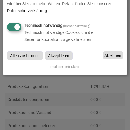
wir über Sie sammeln.
Weitere Details finden Sie in unserer
Datenschutzerklärung
.
Technisch notwendig
Absenderadresse
(immer notwendig)
Technisch notwendige Cookies, um die
Seitenfunktionalität zu gewährleisten
Ablehnen
Allen zustimmen
Akzeptieren
Realisiert mit Klaro!
Alle Preise im Überblick
Produkt-Konfiguration
1.292,87
€
Druckdaten überprüfen
0,00
€
Produktion und Versand
0,00
€
Produktions- und Lieferzeit
0,00
€