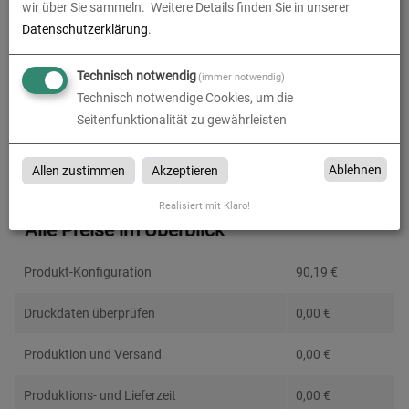
wir über Sie sammeln.
Weitere Details finden Sie in unserer
Datenschutzerklärung
.
Technisch notwendig
(immer notwendig)
Absenderadresse
Technisch notwendige Cookies, um die
Seitenfunktionalität zu gewährleisten
Ablehnen
Allen zustimmen
Akzeptieren
Realisiert mit Klaro!
Alle Preise im Überblick
Produkt-Konfiguration
90,19
€
Druckdaten überprüfen
0,00
€
Produktion und Versand
0,00
€
Produktions- und Lieferzeit
0,00
€