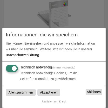
Informationen, die wir speichern
Blöcke ohne Deckblatt | DIN A4 | beidseitig bedruckt
Hier können Sie einsehen und anpassen, welche Information
wir über Sie sammeln.
Weitere Details finden Sie in unserer
zum Artikel
Datenschutzerklärung
.
Technisch notwendig
(immer notwendig)
Technisch notwendige Cookies, um die
Blöcke ohne Deckblatt Klassiker DIN A4
Seitenfunktionalität zu gewährleisten
beidseitig bedruckt
Ablehnen
Allen zustimmen
Akzeptieren
Blöcke ohne Deckblatt Klassiker DIN A4 beidseitig bedruckt bei
B&W Grafikservice in Hannover
Realisiert mit Klaro!