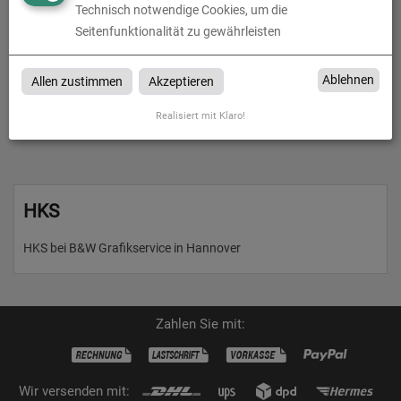
DIN A4 bei B&W Grafikservice in Hannover
Technisch notwendige Cookies, um die
Seitenfunktionalität zu gewährleisten
Ablehnen
Allen zustimmen
Akzeptieren
Produkte in
HKS
Realisiert mit Klaro!
HKS
HKS bei B&W Grafikservice in Hannover
Zahlen Sie mit:
Wir versenden mit: