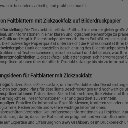
 was sie besonders vielseitig und praktisch macht.
von Faltblättern mit Zickzackfalz auf Bilderdruckpapier
e Darstellung:
Die Zickzackfalz teilt das Faltblatt in mehrere gleich große 
ideal, um Informationen in einer klaren und logischen Reihenfolge zu präse
 Optik und Haptik:
Bilderdruckpapier verleiht Ihren Faltblättern eine glat
. Die hochwertige Papierqualität unterstreicht die Professionalität Ihrer
arbwiedergabe:
Dank der speziellen Beschichtung des Bilderdruckpapiers 
, Grafiken und Texte erscheinen gestochen scharf und detailreich, was Ih
Einsatzmöglichkeiten:
Zickzackfalz-Faltblätter eignen sich hervorragend 
spräsentationen über detaillierte Produktkataloge bis hin zu informativ
gsideen für Faltblätter mit Zickzackfalz
aloge:
Nutzen Sie die Zickzackfalz, um Ihre Produkte oder Dienstleistunge
bieten genügend Platz für detaillierte Beschreibungen und hochwertige Bi
nspräsentationen:
Präsentieren Sie Ihr Unternehmen, Ihre Vision und Ihre
z ermöglicht es, Ihre Informationen klar und geordnet zu vermitteln.
ngsflyer:
Erstellen Sie informative Flyer für Messen, Konferenzen oder an
rogramme, Rednerprofile und weitere wichtige Informationen.
nsbroschüren:
Verbreiten Sie umfassende Informationen zu Projekten, Ka
kfalz sorgt dafür, dass Ihre Botschaften prägnant und verständlich ank
ie auf Expertise und Erfahrung von B&W Grafikservice im Druckbereich und