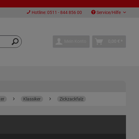
Hotline: 0511 - 844 856 00
Service/Hilfe
Mein Konto
0,00 € *
ter
Klassiker
Zickzackfalz