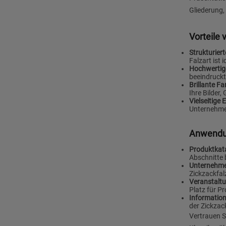
Gliederung,
Vorteile 
Strukturiert
Falzart ist 
Hochwertige
beeindruckt
Brillante F
Ihre Bilder
Vielseitige 
Unternehmen
Anwendun
Produktkat
Abschnitte 
Unternehme
Zickzackfal
Veranstaltu
Platz für P
Informatio
der Zickzac
Vertrauen S