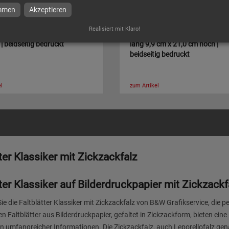
immen
Akzeptieren
Realisiert mit Klaro!
t Zickzackfalz 6-Seiter | DIN
Faltblatt Zickzackfalz 6-Seiter |
| beidseitig bedruckt
lang 9,9 cm x 21,0 cm hoch |
beidseitig bedruckt
l
zum Artikel
ter Klassiker mit Zickzackfalz
ter Klassiker auf Bilderdruckpapier mit Zickzackf
ie die Faltblätter Klassiker mit Zickzackfalz von B&W Grafikservice, die 
n Faltblätter aus Bilderdruckpapier, gefaltet in Zickzackform, bieten ein
n umfangreicher Informationen. Die Zickzackfalz, auch Leporellofalz gena