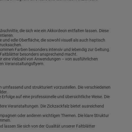
Abschnitte, die sich wie ein Akkordeon entfalten lassen. Diese
ntieren.
te und edle Oberfläche, die sowohl visuell als auch haptisch
 Drucksachen.
kommen Farben besonders intensiv und lebendig zur Geltung.
re Faltblätter besonders ansprechend macht.
für eine Vielzahl von Anwendungen – von ausführlichen
en Veranstaltungsflyern.
n umfassend und strukturiert vorzustellen. Die verschiedenen
lder.
 Erfolge auf eine professionelle und übersichtliche Weise. Die
dere Veranstaltungen. Die Zickzackfalz bietet ausreichend
mpagnen oder anderen wichtigen Themen. Die klare Struktur
ommen.
 lassen Sie sich von der Qualität unserer Faltblätter