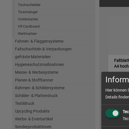
Tischaufsteller
Türanhänger
Visitenkarten
VR Cardboard
Wertmarken
Fahnen- & Flaggensysteme
Faltschachteln & Verpackungen
gefräste Materialien
Faltblat
Hygieneschutzmaßnahmen
A4 hoch 
Messe- & Werbesysteme
Inform
Planen & Stoffbanner
Rahmen- & Schildersysteme
Hier können 
zum Artike
Schilder- & Plattendruck
Details finde
Textildruck
Upcycling Produkte
Tec
Tec
Werbe- & Eventartikel
Sonderproduktionen