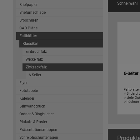
Schnellwahl
Briefpapier
Briefumschläge
Broschüren
CAD Pläne
Faltblätter
Klassiker
Einbruchfalz
Wickelfalz
Zickzackfalz
6-Seiter
6-Seiter
Flyer
Faltblätte
Fototapete
✓Bilderdr
✓viele Op
Kalender
✓höchste 
Leinwanddruck
Ordner & Ringbücher
Plakate & Poster
Präsentationsmappen
Produkt
Schreibtischunterlagen