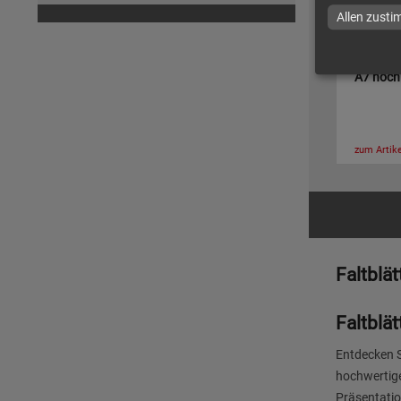
Allen zust
Faltblat
A7 hoch 
zum Artike
Faltblät
Faltblät
Entdecken S
hochwertige
Präsentatio