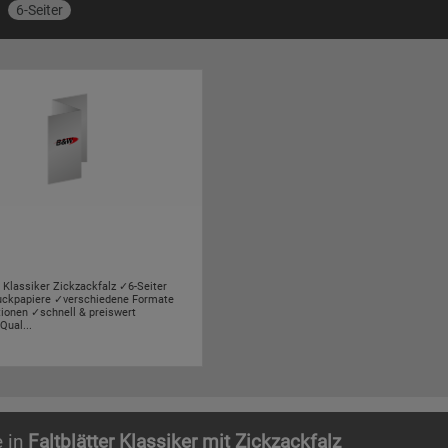
6-Seiter
r Klassiker Zickzackfalz ✓6-Seiter
uckpapiere ✓verschiedene Formate
tionen ✓schnell & preiswert
Qual...
e in
Faltblätter Klassiker mit Zickzackfalz