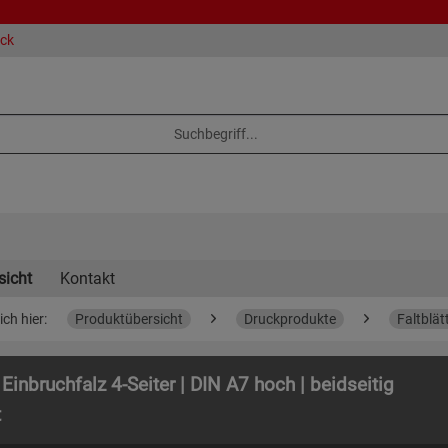
eck
sicht
Kontakt
ich hier:
Produktübersicht
Druckprodukte
Faltblät
 Einbruchfalz 4-Seiter | DIN A7 hoch | beidseitig
t