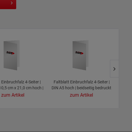
t Einbruchfalz 4-Seiter |
Faltblatt Einbruchfalz 4-Seiter |
Faltb
10,5 cm x 21,0 cm hoch |
DIN A5 hoch | beidseitig bedruckt
DIN A4
idseitig bedruckt
zum Artikel
zum Artikel