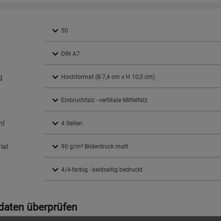
g
hl
ial
daten überprüfen