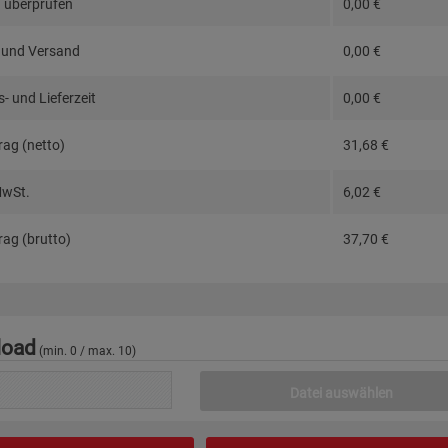
 überprüfen
0,00
€
 und Versand
0,00
€
- und Lieferzeit
0,00
€
ag (netto)
31,68
€
MwSt.
6,02
€
ag (brutto)
37,70
€
load
(min. 0 / max. 10)
Datei auswählen