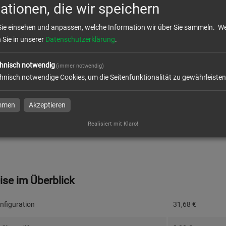
ationen, die wir speichern
k
Sie einsehen und anpassen, welche Information wir über Sie sammeln.
We
n Sie in unserer
Datenschutzerklärung
.
ktion und Versand
hnisch notwendig
(immer notwendig)
hnisch notwendige Cookies, um die Seitenfunktionalität zu gewährleisten
immen
Akzeptieren
dresse
Realisiert mit Klaro!
eise im Überblick
nfiguration
31,68
€