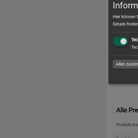
Inform
Datenchec
Hier können 
Details finde
Produ
Tec
Tec
Lieferzeit
Allen zust
Absendera
Alle Pr
Produkt-Ko