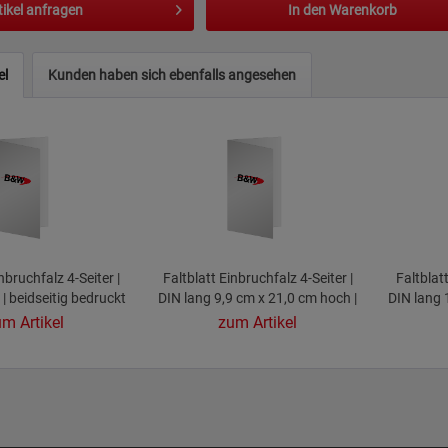
tikel anfragen
In den
Warenkorb
el
Kunden haben sich ebenfalls angesehen
nbruchfalz 4-Seiter |
Faltblatt Einbruchfalz 4-Seiter |
Faltblat
| beidseitig bedruckt
DIN lang 9,9 cm x 21,0 cm hoch |
DIN lang 
beidseitig bedruckt
be
m Artikel
zum Artikel