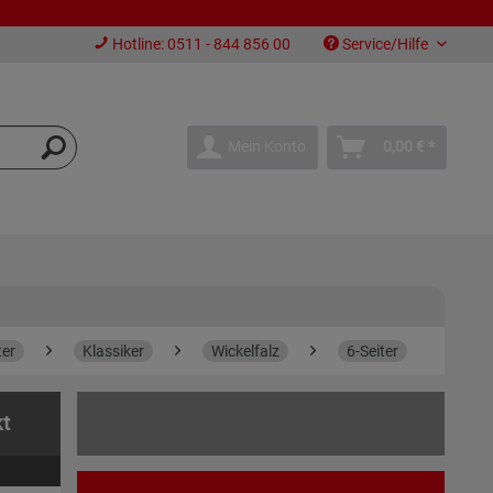
Hotline: 0511 - 844 856 00
Service/Hilfe
Mein Konto
0,00 € *
ter
Klassiker
Wickelfalz
6-Seiter
kt