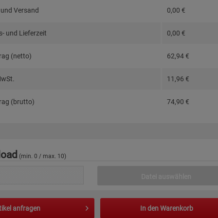
 und Versand
0,00
€
- und Lieferzeit
0,00
€
ag (netto)
62,94
€
MwSt.
11,96
€
ag (brutto)
74,90
€
load
(min. 0 / max. 10)
Datei auswählen
tikel anfragen
In den
Warenkorb