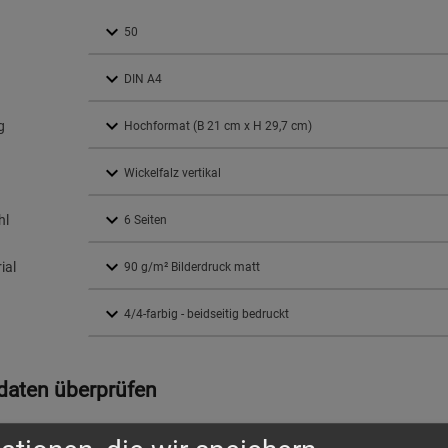
g
hl
ial
daten überprüfen