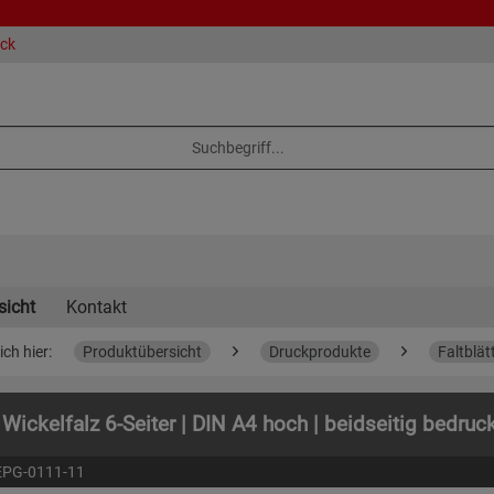
eck
sicht
Kontakt
ich hier:
Produktübersicht
Druckprodukte
Faltblät
t Wickelfalz 6-Seiter | DIN A4 hoch | beidseitig bedruc
EPG-0111-11