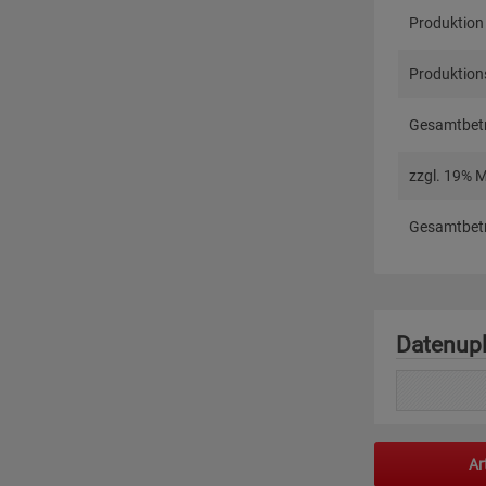
Produktion
Produktions
Gesamtbetr
zzgl. 19% 
Gesamtbetr
Datenup
Ar