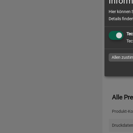
Inform
Datenchec
Hier können 
Details finde
Produ
Tec
Lieferzeit
Tec
Absendera
Allen zust
Alle Pr
Produkt-Ko
Druckdaten