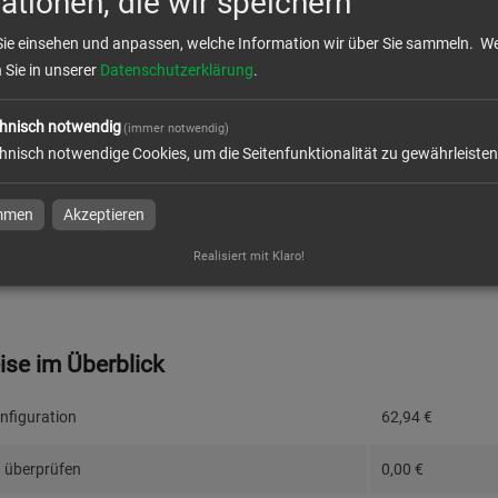
ationen, die wir speichern
k
Sie einsehen und anpassen, welche Information wir über Sie sammeln.
We
n Sie in unserer
Datenschutzerklärung
.
ktion und Versand
hnisch notwendig
(immer notwendig)
hnisch notwendige Cookies, um die Seitenfunktionalität zu gewährleisten
dresse
immen
Akzeptieren
Realisiert mit Klaro!
eise im Überblick
nfiguration
62,94
€
 überprüfen
0,00
€