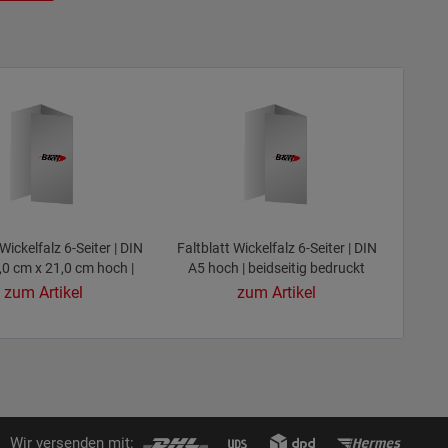
 Wickelfalz 6-Seiter | DIN
Faltblatt Wickelfalz 6-Seiter | DIN
,0 cm x 21,0 cm hoch |
A5 hoch | beidseitig bedruckt
idseitig bedruckt
zum Artikel
zum Artikel
Wir versenden mit: