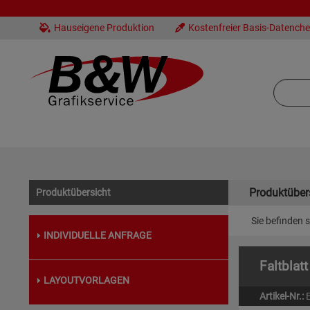
Hauseigene Produktion
Kostenfreier Basis-Datench
Produktüber
Produktübersicht
Sie befinden s
INDIVIDUELLE ANFRAGE
Faltblat
LAYOUTVORLAGEN
Artikel-Nr.: